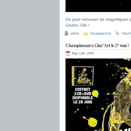
On peut retrouver de magnifiques p
Zindés
. Olé !
admin
Uncategorized
Glaz'A
Championnat à Glaz’Art le 27 mai !
May 12th, 2009