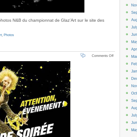
No
Se
hotos N&B du championnat de Glaz’Art sur le site des
Aug
Jul
Ju
rt
,
Photos
Ma
Apr
on
Comments Off
Ma
Championna
Feb
à
Glaz’Art
Jan
le
De
27
mai
No
!
Oct
Se
Aug
Jul
Ju
Ma