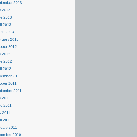
ptember 2013
y 2013
ne 2013
il 2013
rch 2013
ruary 2013
ober 2012
y 2012
ne 2012
il 2012
vember 2011
ober 2011
ptember 2011
y 2011
e 2011
y 2011
il 2011
uary 2011
cember 2010