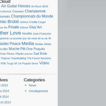
Cloud
Air Guitar Heroes
r
Art Rock
BGR
Championnat
à cheveux
Champion
Championnats du Monde
ionnats
eau Brutal
cinéma
Cristilla Cargol
Finale
Glaz'Art
que
fim
Gibson
ther Love
Insolite
Jean-Françoise
quinerie
Le premier jour du reste de ta vie
M-
Media
aster Peace
Medias
Meida
Moche Pitt
One Poquito
croflim
Sad Bride
Oulu
Photos
Playlist
presse
. Papsun
Teambuilding
The Forest Sessions
Video
 VDB
Tsugi
UK
Un Poquito Senor
ives
Categories
y 2015
News
ne 2015
Uncategorized
il 2014
rch 2014