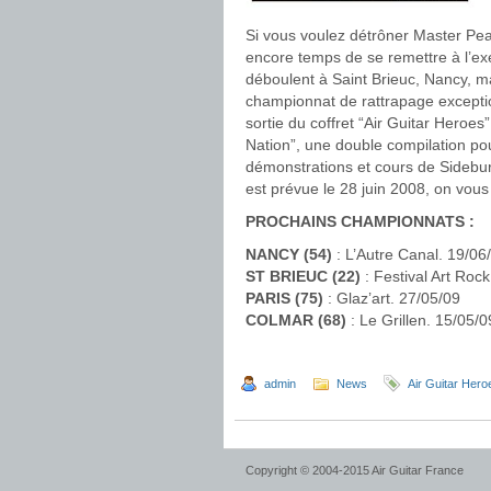
Si vous voulez détrôner Master Peac
encore temps de se remettre à l’e
déboulent à Saint Brieuc, Nancy, ma
championnat de rattrapage exceptio
sortie du coffret “Air Guitar Heroes
Nation”, une double compilation pou
démonstrations et cours de Sidebur
est prévue le 28 juin 2008, on vous 
PROCHAINS CHAMPIONNATS :
NANCY (54)
: L’Autre Canal. 19/06
ST BRIEUC (22)
: Festival Art Rock
PARIS (75)
: Glaz’art. 27/05/09
COLMAR (68)
: Le Grillen. 15/05/0
admin
News
Air Guitar Hero
Copyright © 2004-2015 Air Guitar France