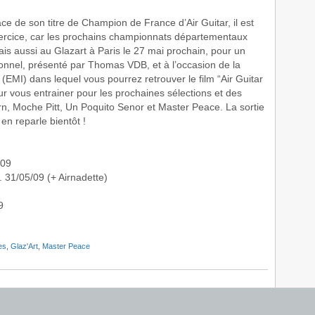
e de son titre de Champion de France d’Air Guitar, il est
xercice, car les prochains championnats départementaux
is aussi au Glazart à Paris le 27 mai prochain, pour un
nnel, présenté par Thomas VDB, et à l’occasion de la
” (EMI) dans lequel vous pourrez retrouver le film “Air Guitar
r vous entrainer pour les prochaines sélections et des
n, Moche Pitt, Un Poquito Senor et Master Peace. La sortie
en reparle bientôt !
/09
. 31/05/09 (+ Airnadette)
9
es
,
Glaz'Art
,
Master Peace