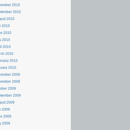
vember 2010
ptember 2010
ust 2010
y 2010
ne 2010
y 2010
il 2010
rch 2010
t
ruary 2010
uary 2010
cember 2009
vember 2009
ober 2009
ptember 2009
ust 2009
y 2009
ne 2009
y 2009