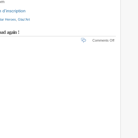
com
n d’inscription
itar Heroes
,
Glaz'Art
ad again !
on
Comments Off
Championna
d’Air
Guitar
on
the
road
again
!