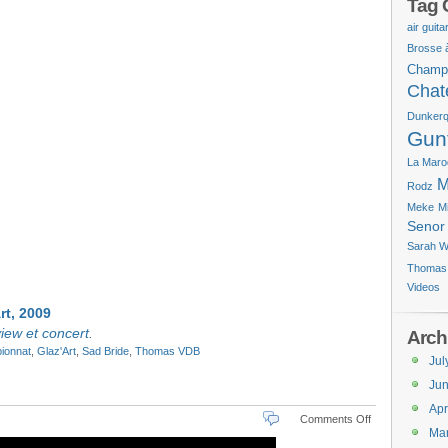
Tag 
air guita
Brosse 
Champ
Chat
Dunker
Gun
La Maro
M
Rodz
Meke
Mi
Senor
Sarah W
Thomas
Videos
rt, 2009
view et concert.
Arch
ionnat
,
Glaz'Art
,
Sad Bride
,
Thomas VDB
Jul
Ju
Apr
on
Comments Off
Ma
Photos