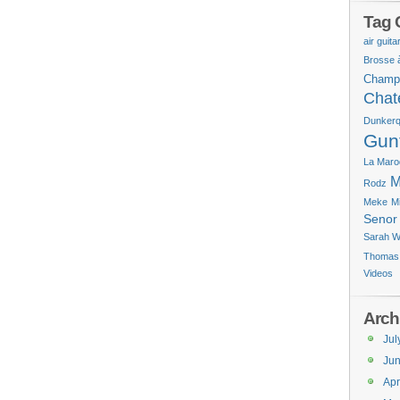
Tag 
air guita
Brosse 
Champ
Chat
Dunker
Gun
La Maro
M
Rodz
Meke
Mi
Senor
Sarah W
Thomas
Videos
Arch
Jul
Ju
Apr