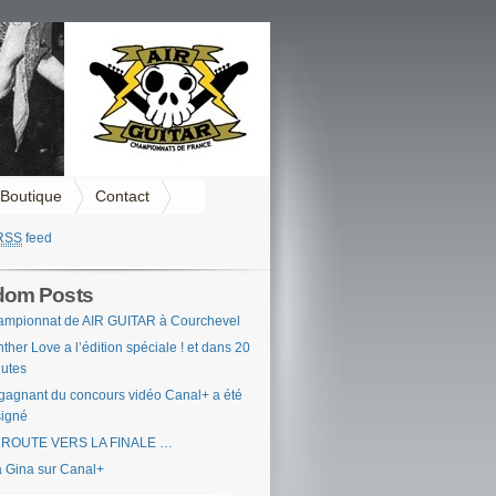
Boutique
Contact
RSS
feed
dom Posts
mpionnat de AIR GUITAR à Courchevel
ther Love a l’édition spéciale ! et dans 20
utes
gagnant du concours vidéo Canal+ a été
igné
 ROUTE VERS LA FINALE …
 Gina sur Canal+