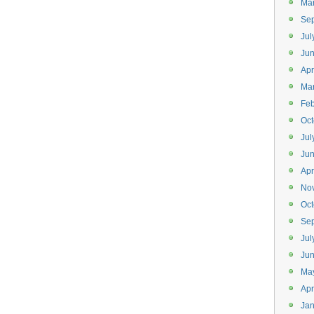
Ma
Se
Jul
Ju
Apr
Ma
Feb
Oct
Jul
Ju
Apr
No
Oct
Se
Jul
Jun
Ma
Apr
Jan