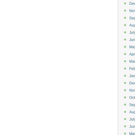
De
No
Se
Aug
Jul
Ju
Ma
Apr
Ma
Feb
Jan
De
No
Oct
Se
Aug
Jul
Ju
Ma