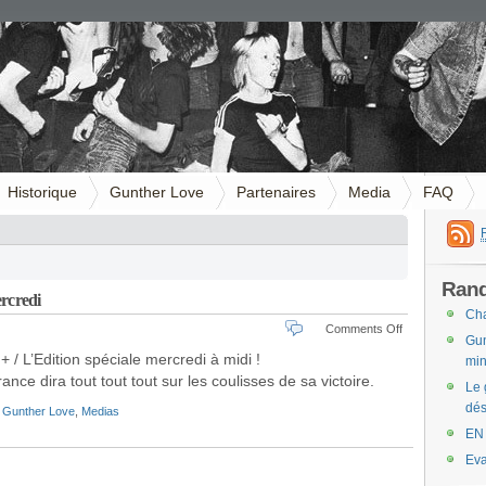
Historique
Gunther Love
Partenaires
Media
FAQ
Ran
ercredi
Cha
on
Comments Off
Gun
Gunther
/ L’Edition spéciale mercredi à midi !
min
Love
 dira tout tout tout sur les coulisses de sa victoire.
a
Le 
l’Edition
dés
,
Gunther Love
,
Medias
Spéciale
mercredi
EN
Eva