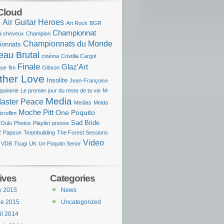
Cloud
Air Guitar Heroes
r
Art Rock
BGR
Championnat
à cheveux
Champion
Championnats du Monde
ionnats
eau Brutal
cinéma
Cristilla Cargol
Finale
Glaz'Art
que
fim
Gibson
ther Love
Insolite
Jean-Françoise
quinerie
Le premier jour du reste de ta vie
M-
Media
aster Peace
Medias
Meida
Moche Pitt
One Poquito
croflim
Sad Bride
Oulu
Photos
Playlist
presse
. Papsun
Teambuilding
The Forest Sessions
Video
 VDB
Tsugi
UK
Un Poquito Senor
ives
Categories
y 2015
News
ne 2015
Uncategorized
il 2014