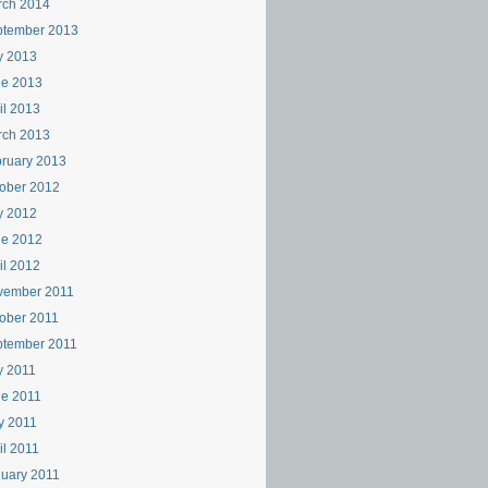
rch 2014
ptember 2013
y 2013
ne 2013
il 2013
rch 2013
ruary 2013
ober 2012
y 2012
ne 2012
il 2012
vember 2011
ober 2011
ptember 2011
y 2011
e 2011
y 2011
il 2011
uary 2011