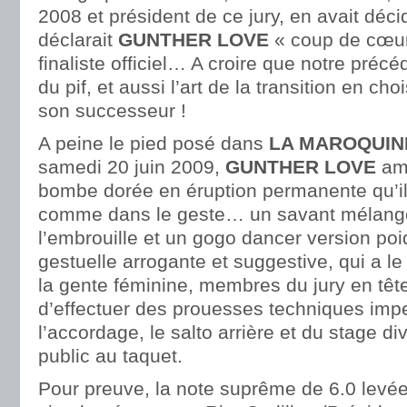
2008 et président de ce jury, en avait déc
déclarait
GUNTHER LOVE
« coup de cœur
finaliste officiel… A croire que notre préc
du pif, et aussi l’art de la transition en ch
son successeur !
A peine le pied posé dans
LA MAROQUIN
samedi 20 juin 2009,
GUNTHER LOVE
amo
bombe dorée en éruption permanente qu’il 
comme dans le geste… un savant mélange
l’embrouille et un gogo dancer version poi
gestuelle arrogante et suggestive, qui a le
la gente féminine, membres du jury en têt
d’effectuer des prouesses techniques i
l’accordage, le salto arrière et du stage d
public au taquet.
Pour preuve, la note suprême de 6.0 levé